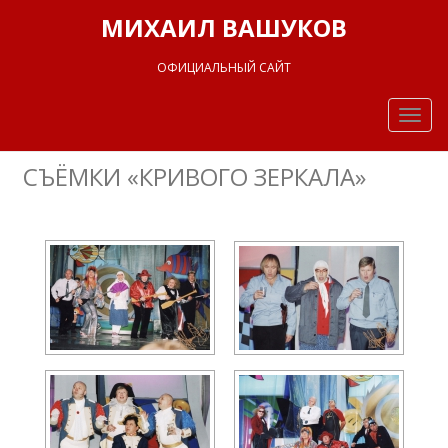
МИХАИЛ ВАШУКОВ
ОФИЦИАЛЬНЫЙ САЙТ
Togg
navig
СЪЁМКИ «КРИВОГО ЗЕРКАЛА»